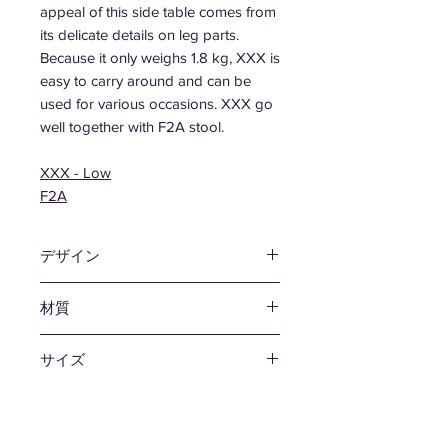
appeal of this side table comes from
its delicate details on leg parts.
Because it only weighs 1.8 kg, XXX is
easy to carry around and can be
used for various occasions. XXX go
well together with F2A stool.
XXX - Low
F2A
デザイン
松尾 直哉
材質
プライウッド
サイズ
φ390 H600mm
耐荷重