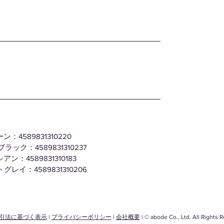
ーン：4589831310220
ブラック：4589831310237
シアン：4589831310183
イトグレイ：4589831310206
引法に基づく表示
|
プライバシーポリシー
|
会社概要
| © abode Co., Ltd. All Rights 