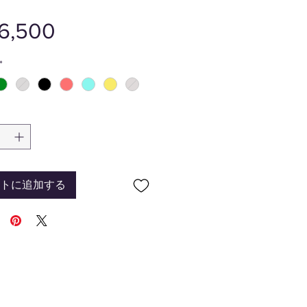
価
6,500
格
*
トに追加する