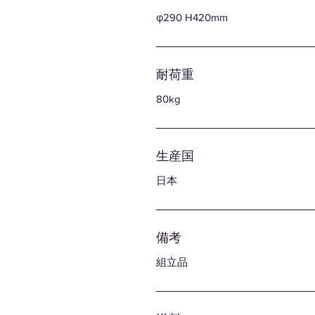
φ290 H420mm
耐荷重
80kg
生産国
日本
備考
組立品