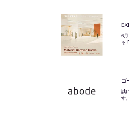
EX
6月
る 
ゴ
誠
す
す