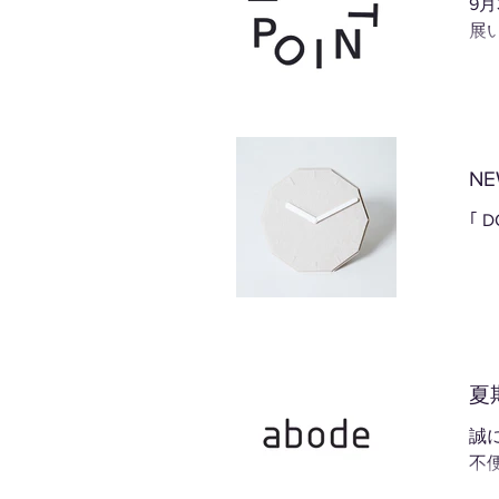
9月
展い
NE
｢ 
夏期
誠
不