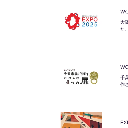
WO
大阪・関西
た。
WO
千
作
EX