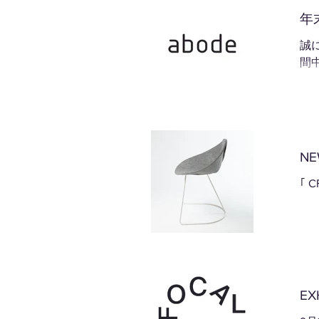
年末
誠
間
NE
｢ 
EX