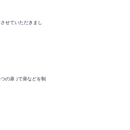
つの扉 ｣で扉などを制