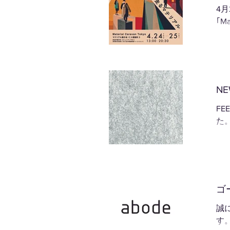
4
｢M
NE
FE
た
ゴ
誠
す