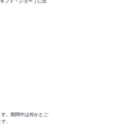
 ギフト・ショー ｣ に出
きます。期間中は何かとご
ます。