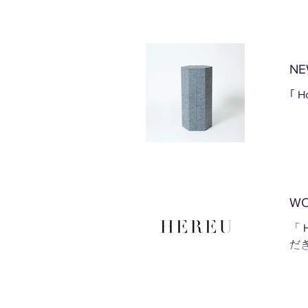
NE
｢ 
WO
「 
だき