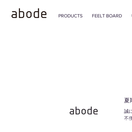
PRODUCTS
FEELT BOARD
夏期
誠
不