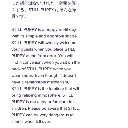
った機能はないけれど、空間を優し
くする、STILL PUPPY はそんな家
具です。
STILL PUPPY is a puppy-motif objet.
With its simple and adorable shape,
STILL PUPPY will sweetly welcome
your guests when you place STILL
PUPPY at the front door. You will
find it convenient when you sit on the
back of STILL PUPPY when you
wear shoes. Even though it doesn’t
have a remarkable mechanism,
STILL PUPPY is the furniture that will
bring relaxing atmosphere. STILL
PUPPY is not a toy or furniture for
children. Please be aware that STILL
PUPPY can be very dangerous to
infants when fell over.