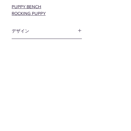
PUPPY BENCH
ROCKING PUPPY
デザイン
津留 敬文
材質
プライウッド
カラー
ナチュラル / ブラック / ライトブル
サイズ
ー / ピンク
W125 D593 H476mm SH290mm
生産国
日本
備考
子供用の玩具・家具ではありませ
送料
ん。特に幼児には倒れると危険な場
合がありますのでご注意下さい。