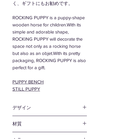
く、ギフトにもお勧めです。
ROCKING PUPPY is a puppy-shape
wooden horse for children.With its
simple and adorable shape,
ROCKING PUPPY will decorate the
space not only as a rocking horse
but also as an objet.With its pretty
packaging, ROCKING PUPPY is also
perfect for a gift.
PUPPY BENCH
STILL PUPPY
デザイン
津留 敬文
材質
プライウッド