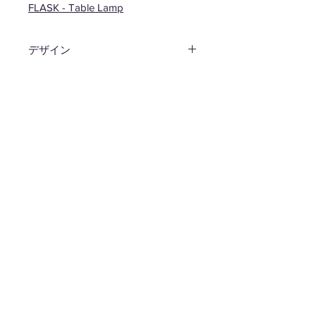
FLASK - Table Lamp
デザイン
津留 敬文
材質
ガラス（三角フラスコ） / スチー
サイズ
ル/ 理科実験器具
W195 D275 H1540mm コード
生産国
4000mm
日本
備考
E17 max 40w
送料
無料
レーベル
abode*
JAN