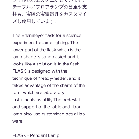
テーブル／フロアランプの台座や支
柱も、実際の実験器具をカスタマイ
ズし使用しています。
The Erlenmeyer flask for a science
experiment became lighting. The
lower part of the flask which is the
lamp shade is sandblasted and it
looks like a solution is in the flask.
FLASK is designed with the
technique of “ready-made”, and it
takes advantage of the charm of the
form which are laboratory
instruments as utility.The pedestal
and support of the table and floor
lamp also use customized actual lab
ware.
FLASK - Pendant Lamp