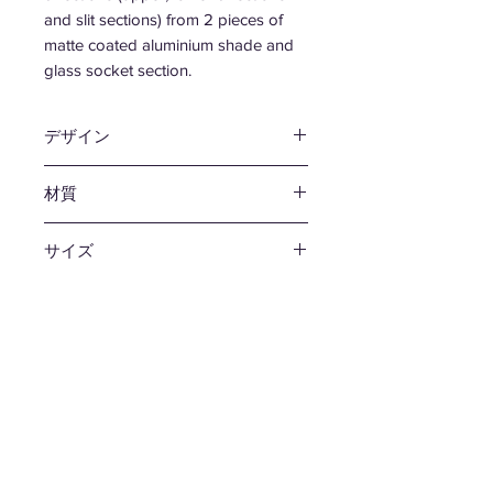
and slit sections) from 2 pieces of
matte coated aluminium shade and
glass socket section.
デザイン
松尾 直哉
材質
アルミニウム / ガラス
サイズ
φ312 H126mm コード1000mm
生産国
日本
備考
引掛シーリング / E26 max 60w
送料
無料
レーベル