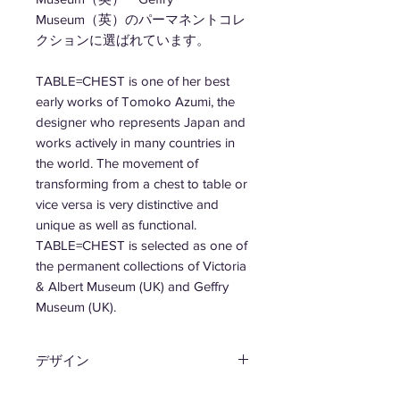
Museum（英）のパーマネントコレ
クションに選ばれています。
TABLE=CHEST is one of her best
early works of Tomoko Azumi, the
designer who represents Japan and
works actively in many countries in
the world. The movement of
transforming from a chest to table or
vice versa is very distinctive and
unique as well as functional.
TABLE=CHEST is selected as one of
the permanent collections of Victoria
& Albert Museum (UK) and Geffry
Museum (UK).
デザイン
安積 朋子