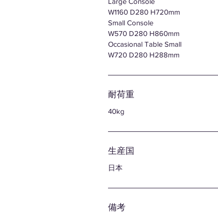
Large Console
W1160 D280 H720mm
Small Console
W570 D280 H860mm
Occasional Table Small
W720 D280 H288mm
耐荷重
40kg
生産国
日本
備考