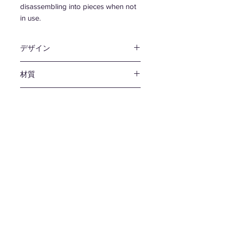
disassembling into pieces when not
in use.
デザイン
林 倫弘
材質
PET
カラー
グレイ / レッド / ブラック
サイズ
W383 D10 H348mm / 1 pcs
重量
300g / 1 pcs
生産国
日本
備考
5,500円 / 1 pcs