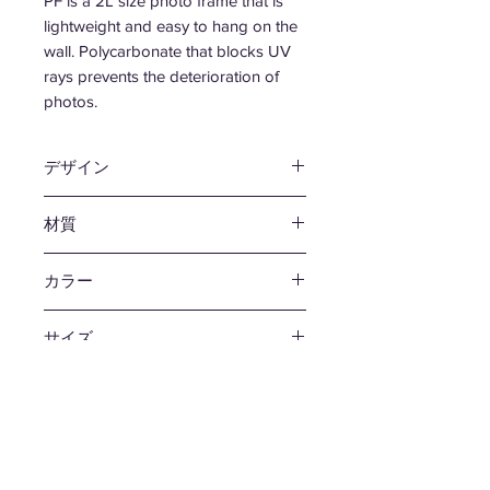
PF is a 2L size photo frame that is
lightweight and easy to hang on the
wall. Polycarbonate that blocks UV
rays prevents the deterioration of
photos.
デザイン
吉田 剛
材質
PET / ポリカーボネート
カラー
グレイ / レッド / ブラック
サイズ
W198 D30 H147 mm
重量
150g
生産国