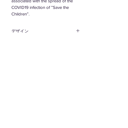
associated with the spread of the
COVID19 infection of ”Save the
Children”.
デザイン
MEDIUM
材質
PET
タイプ
タングラム / Tパズル / エッグ パズ
サイズ
ル
W150 D10 H180mm
生産国
日本
送料
無料
レーベル