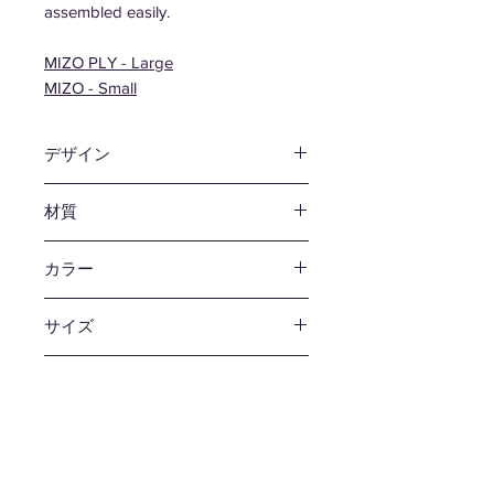
assembled easily.
MIZO PLY - Large
MIZO - Small
デザイン
野木村 敦史
/ 吉川 聡志
材質
PET / プライウッド
カラー
グレイ / レッド / ブラック
サイズ
Stool：W260 D180 H300mm
重量
Mobile：W480 D240 H50mm
1.5kg
耐荷重
200kg