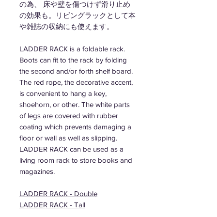
の為、 床や壁を傷つけず滑り止め
の効果も。リビングラックとして本
や雑誌の収納にも使えます。
LADDER RACK is a foldable rack.
Boots can fit to the rack by folding
the second and/or forth shelf board.
The red rope, the decorative accent,
is convenient to hang a key,
shoehorn, or other. The white parts
of legs are covered with rubber
coating which prevents damaging a
floor or wall as well as slipping.
LADDER RACK can be used as a
living room rack to store books and
magazines.
LADDER RACK - Double
LADDER RACK - Tall