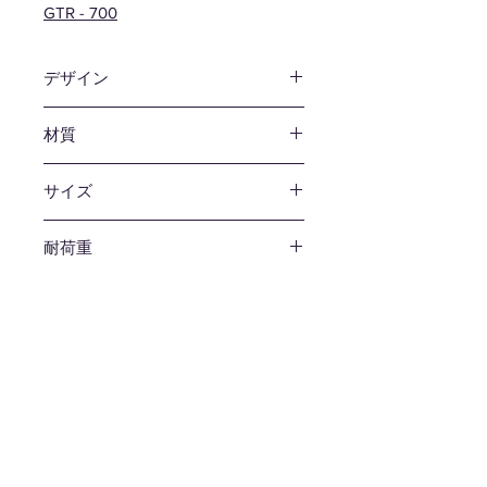
GTR - 700
デザイン
松尾 直哉
材質
プライウッド / スプルース
サイズ
W350 D328 H370mm
耐荷重
80kg
生産国
日本
備考
スタッキング可 / 組立品
送料
無料
レーベル