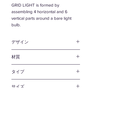
GRID LIGHT is formed by
assembling 4 horizontal and 6
vertical parts around a bare light
bulb.
デザイン
ロス・ミクブライド
材質
ステンレススチール
タイプ
ミラー / ヘアライン
サイズ
φ120×H120mm コード500mm
生産国
日本
備考
引掛シーリング / E26 max 60w / シ