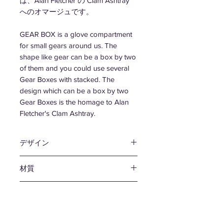
は、Alan Fletcher の Clam Ashtray
へのオマージュです。
GEAR BOX is a glove compartment
for small gears around us. The
shape like gear can be a box by two
of them and you could use several
Gear Boxes with stacked. The
design which can be a box by two
Gear Boxes is the homage to Alan
Fletcher's Clam Ashtray.
デザイン
MEDIUM
材質
PET
カラー
グレイ / レッド / ブラック
サイズ