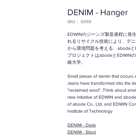
DENIM - Hanger
SKU： 0059
EDWINのジーンズ製造過程に
れるリサイクル技術により、デニ
から環境問題を考える、abode
プロジェクトはabodeとEDW
維大学。
Small pieces of denim that occurs
Jeans have transformed into the d
"reclaimed wool". Think about enviro
new initiative of EDWIN and abode. 
of abode Co., Ltd. and EDWIN Com
Institute of Technology
DENIM - D
esk
DENIM - S
tool