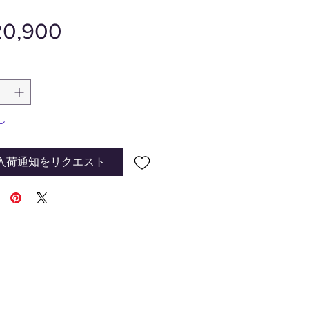
価
0,900
格
し
入荷通知をリクエスト