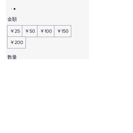
金額
￥25
￥50
￥100
￥150
￥200
数量
今すぐ購入
特定商取引法に基づく表示
|
プライバシーポリシー
|
会社概要
| © abode Co., Ltd. All Rights Reserved.