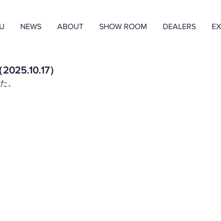
U
NEWS
ABOUT
SHOW ROOM
DEALERS
EX
2025.10.17）
した。