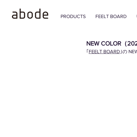
PRODUCTS
FEELT BOARD
NEW COLOR（202
｢
FEELT BOARD
｣の N